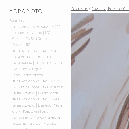
Edra Soto
Portfolio
>
Forever | Roots & Cu
Portfolio
el lugar de la morada | MAPR
los ojos del viento | LDJ
Graft | ICA San Diego
Scala | UIC
the place of dwelling | KM
los 4 vientos | Untitled
La Distancia | The Sculpture Center
Rio | Arte Yunque
lsqtc | strongroom
the place of dwelling | NADA
La Casa de Todos | the Sculpture Center
Entrelazadas | Fabric Forge
the place of dwelling | EXPO
Entrelazadas | Driehaus Museum
Graft|Public Art Fund
por la señal|Morgan Lehman
lazos terrenales | MCA&D