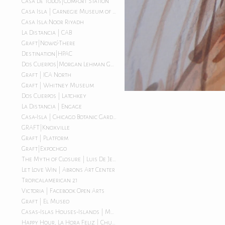
Casa de Todos|Comfort Station
Casa Isla | Carnegie Museum of Art
Casa Isla:Noor Riyadh
La Distancia | CAB
Graft|Now&There
Destination|HPAC
Dos Cuerpos|Morgan Lehman Gallery
Graft | ICA North
Graft | Whitney Museum
Dos Cuerpos | Latchkey
La Distancia | Engage
Casa-Isla | Chicago Botanic Garden
GRAFT|Knoxville
Graft | Platform
Graft|Expochgo
The Myth of Closure | Luis De Jesus LA
Let Love Win | Abrons Art Center
Tropicalamerican 21
Victoria | Facebook Open Arts
Graft | El Museo
Casas-Islas Houses-Islands | Morgan Lehman Gallery
Happy Hour, La Hora Feliz | Chuquimarca