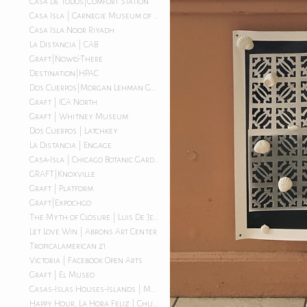
Casa de Todos|Comfort Station
Casa Isla | Carnegie Museum of Art
Casa Isla:Noor Riyadh
La Distancia | CAB
Graft|Now&There
Destination|HPAC
Dos Cuerpos|Morgan Lehman Gallery
Graft | ICA North
Graft | Whitney Museum
Dos Cuerpos | Latchkey
La Distancia | Engage
Casa-Isla | Chicago Botanic Garden
GRAFT|Knoxville
Graft | Platform
Graft|Expochgo
The Myth of Closure | Luis De Jesus LA
Let Love Win | Abrons Art Center
Tropicalamerican 21
Victoria | Facebook Open Arts
Graft | El Museo
Casas-Islas Houses-Islands | Morgan Lehman Gallery
Happy Hour, La Hora Feliz | Chuquimarca