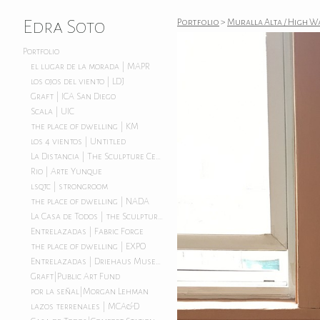
Edra Soto
Portfolio
>
Muralla Alta / High W
Portfolio
el lugar de la morada | MAPR
los ojos del viento | LDJ
Graft | ICA San Diego
Scala | UIC
the place of dwelling | KM
los 4 vientos | Untitled
La Distancia | The Sculpture Center
Rio | Arte Yunque
lsqtc | strongroom
the place of dwelling | NADA
La Casa de Todos | the Sculpture Center
Entrelazadas | Fabric Forge
the place of dwelling | EXPO
Entrelazadas | Driehaus Museum
Graft|Public Art Fund
por la señal|Morgan Lehman
lazos terrenales | MCA&D