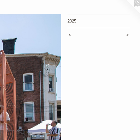
2025
<
>